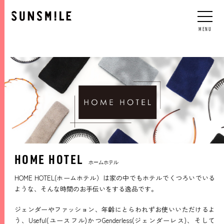
JP
/
EN
/
CN
/
KO
MENU
HOME HOTEL
ホームホテル
HOME HOTEL(ホームホテル）は家の中でもホテルでくつろいでいる
ような、そんな時間のお手伝いをする逸品です。
ジェンダーやファッション、年齢にとらわれずお使いいただけるよ
う、Useful(ユースフル)かつGenderless(ジェンダーレス)、そして