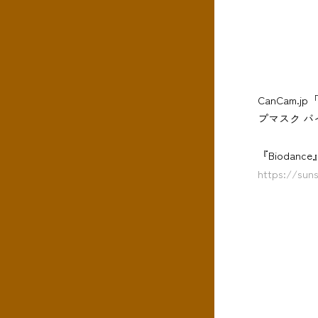
CanCam
プマスク 
『Biodan
https://sun