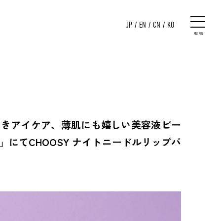
JP
/
EN
/
CN
/
KO
MENU
ッサつきアイケア、薄肌にも嬉しい美容液ピー
にてCHOOSY ナイトニードルリップパ